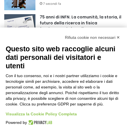
7 secondi fa
r
:
75 anni di INFN. La comunità, la storia, il
futuro della ricerca in fisica
fondamentale in Italia
4 minuti fa
Rifiuta cookie non necessari ✕
Mondiali di Wakeboard 2026: il primo
Questo sito web raccoglie alcuni
oro iridato è azzurro
dati personali dei visitatori e
19 ore fa
utenti
Buoni libro 2026-2027: domande online
fino al 25 settembre
Con il tuo consenso, noi e i nostri partner utilizziamo i cookie e
tecnologie simili per archiviare, accedere ed elaborare i dati
24 ore fa
personali come, ad esempio, la visita al sito web o la
personalizzazione degli annunci. Poiché rispettiamo il tuo diritto
Torna il Moscerine Film Festival Summer
alla privacy, è possibile scegliere di non consentire alcuni tipi di
Camp
cookie. Clicca su preferenze GDPR per saperne di più.
1 giorno fa
Visualizza la Cookie Policy Completa
“Anomalie”, dal 30 agosto la XX
Powered by
edizione