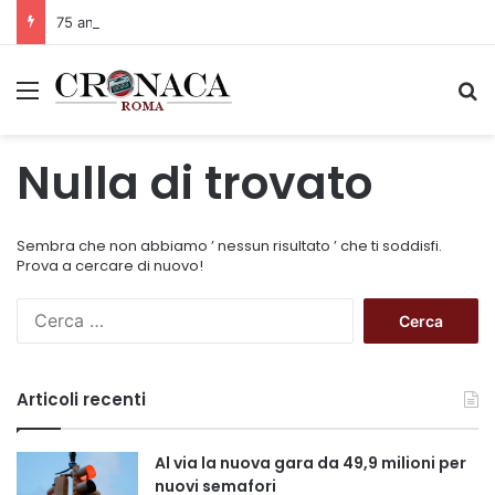
75 anni di INFN. La comunità, la storia, il futuro della ricerca in fisica fondamentale in Italia
Menu
C
Nulla di trovato
Sembra che non abbiamo ’ nessun risultato ’ che ti soddisfi.
Prova a cercare di nuovo!
R
i
c
e
Articoli recenti
r
c
a
Al via la nuova gara da 49,9 milioni per
p
nuovi semafori
e