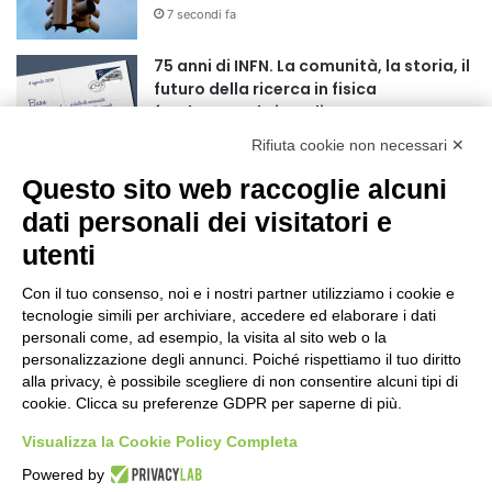
7 secondi fa
r
:
75 anni di INFN. La comunità, la storia, il
futuro della ricerca in fisica
fondamentale in Italia
4 minuti fa
Rifiuta cookie non necessari ✕
Mondiali di Wakeboard 2026: il primo
Questo sito web raccoglie alcuni
oro iridato è azzurro
dati personali dei visitatori e
19 ore fa
utenti
Buoni libro 2026-2027: domande online
fino al 25 settembre
Con il tuo consenso, noi e i nostri partner utilizziamo i cookie e
tecnologie simili per archiviare, accedere ed elaborare i dati
24 ore fa
personali come, ad esempio, la visita al sito web o la
personalizzazione degli annunci. Poiché rispettiamo il tuo diritto
Torna il Moscerine Film Festival Summer
alla privacy, è possibile scegliere di non consentire alcuni tipi di
Camp
cookie. Clicca su preferenze GDPR per saperne di più.
1 giorno fa
Visualizza la Cookie Policy Completa
“Anomalie”, dal 30 agosto la XX
Powered by
edizione