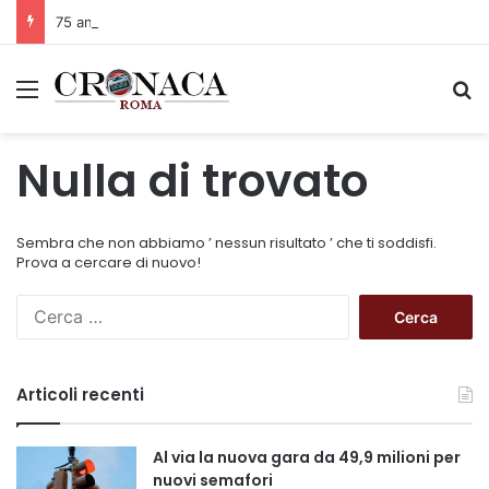
75 anni di INFN. La comunità, la storia, il futuro della ricerca in fisica fondamentale in Italia
Menu
C
Nulla di trovato
Sembra che non abbiamo ’ nessun risultato ’ che ti soddisfi.
Prova a cercare di nuovo!
R
i
c
e
Articoli recenti
r
c
a
Al via la nuova gara da 49,9 milioni per
p
nuovi semafori
e