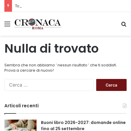
Torna il Moscerine Film Festival Summer Camp
Menu
C
Nulla di trovato
Sembra che non abbiamo ’ nessun risultato ’ che ti soddisfi.
Prova a cercare di nuovo!
R
i
c
e
Articoli recenti
r
c
a
Buoni libro 2026-2027: domande online
p
fino al 25 settembre
e