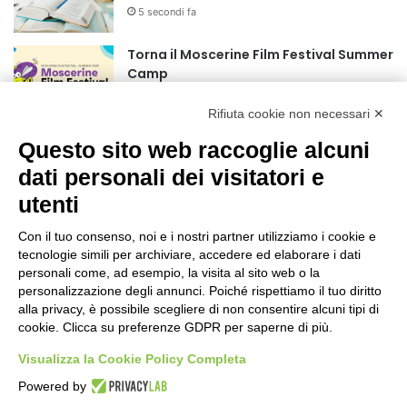
5 secondi fa
r
:
Torna il Moscerine Film Festival Summer
Camp
1 ora fa
Rifiuta cookie non necessari ✕
“Anomalie”, dal 30 agosto la XX
Questo sito web raccoglie alcuni
edizione
dati personali dei visitatori e
2 ore fa
utenti
Mondiali di Wakeboard 2026: azzurri a
valanga verso le semifinali
Con il tuo consenso, noi e i nostri partner utilizziamo i cookie e
tecnologie simili per archiviare, accedere ed elaborare i dati
19 ore fa
personali come, ad esempio, la visita al sito web o la
personalizzazione degli annunci. Poiché rispettiamo il tuo diritto
Stadio Olimpico, definito il piano
alla privacy, è possibile scegliere di non consentire alcuni tipi di
mobilità 2026-27
cookie. Clicca su preferenze GDPR per saperne di più.
23 ore fa
Visualizza la Cookie Policy Completa
Rapporto OsMed 2025 sull’uso dei
Powered by
farmaci in Italia