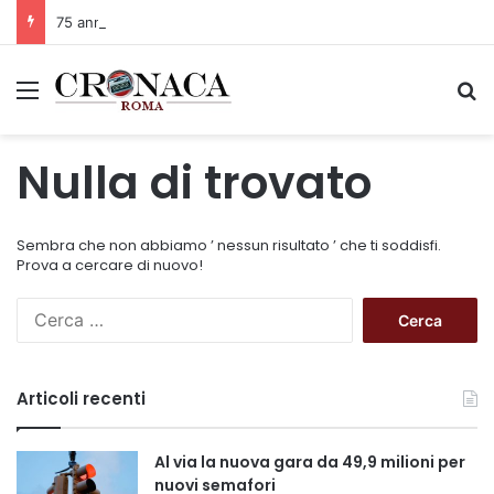
75 anni di INFN. La comunità, la storia, il futuro della ricerca in fisica fondamentale in Italia
Menu
C
Nulla di trovato
Sembra che non abbiamo ’ nessun risultato ’ che ti soddisfi.
Prova a cercare di nuovo!
R
i
c
e
Articoli recenti
r
c
a
Al via la nuova gara da 49,9 milioni per
p
nuovi semafori
e