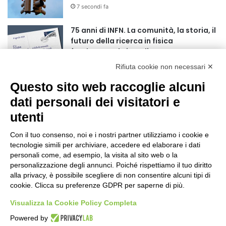
7 secondi fa
r
:
75 anni di INFN. La comunità, la storia, il
futuro della ricerca in fisica
fondamentale in Italia
4 minuti fa
Rifiuta cookie non necessari ✕
Mondiali di Wakeboard 2026: il primo
Questo sito web raccoglie alcuni
oro iridato è azzurro
dati personali dei visitatori e
19 ore fa
utenti
Buoni libro 2026-2027: domande online
fino al 25 settembre
Con il tuo consenso, noi e i nostri partner utilizziamo i cookie e
tecnologie simili per archiviare, accedere ed elaborare i dati
24 ore fa
personali come, ad esempio, la visita al sito web o la
personalizzazione degli annunci. Poiché rispettiamo il tuo diritto
Torna il Moscerine Film Festival Summer
alla privacy, è possibile scegliere di non consentire alcuni tipi di
Camp
cookie. Clicca su preferenze GDPR per saperne di più.
1 giorno fa
Visualizza la Cookie Policy Completa
“Anomalie”, dal 30 agosto la XX
Powered by
edizione