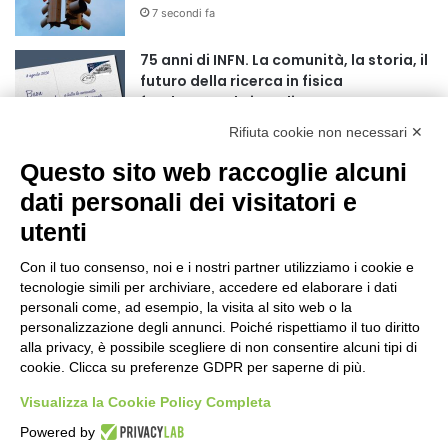
7 secondi fa
r
:
75 anni di INFN. La comunità, la storia, il
futuro della ricerca in fisica
fondamentale in Italia
4 minuti fa
Rifiuta cookie non necessari ✕
Mondiali di Wakeboard 2026: il primo
Questo sito web raccoglie alcuni
oro iridato è azzurro
dati personali dei visitatori e
19 ore fa
utenti
Buoni libro 2026-2027: domande online
fino al 25 settembre
Con il tuo consenso, noi e i nostri partner utilizziamo i cookie e
tecnologie simili per archiviare, accedere ed elaborare i dati
24 ore fa
personali come, ad esempio, la visita al sito web o la
personalizzazione degli annunci. Poiché rispettiamo il tuo diritto
Torna il Moscerine Film Festival Summer
alla privacy, è possibile scegliere di non consentire alcuni tipi di
Camp
cookie. Clicca su preferenze GDPR per saperne di più.
1 giorno fa
Visualizza la Cookie Policy Completa
“Anomalie”, dal 30 agosto la XX
Powered by
edizione