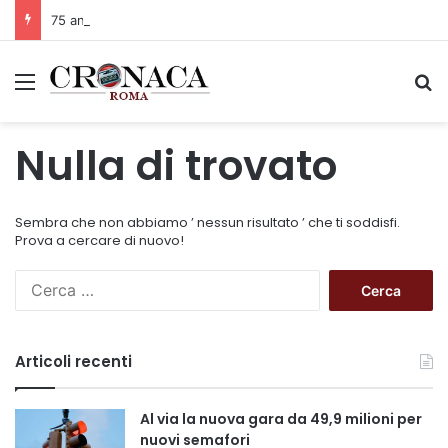
75 anni di INFN. La comunità, la storia, il futuro della ricerca in fisica fondamentale in Italia
Menu
C
Nulla di trovato
Sembra che non abbiamo ’ nessun risultato ’ che ti soddisfi.
Prova a cercare di nuovo!
R
i
c
e
Articoli recenti
r
c
a
Al via la nuova gara da 49,9 milioni per
p
nuovi semafori
e