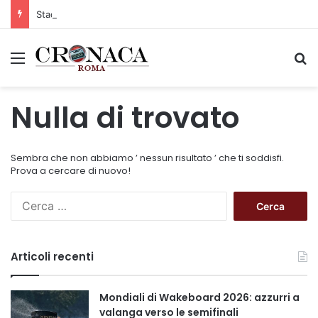
Stadio Olimpico, definito il piano mobilità 2026-27
Menu
C
Nulla di trovato
Sembra che non abbiamo ’ nessun risultato ’ che ti soddisfi.
Prova a cercare di nuovo!
R
i
c
e
Articoli recenti
r
c
a
Mondiali di Wakeboard 2026: azzurri a
p
valanga verso le semifinali
e