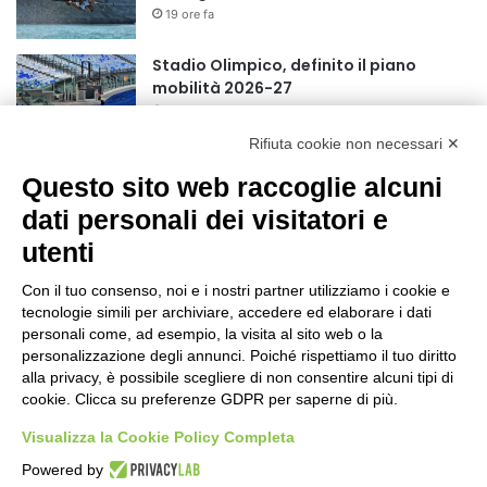
19 ore fa
r
:
Stadio Olimpico, definito il piano
mobilità 2026-27
23 ore fa
Rifiuta cookie non necessari ✕
Rapporto OsMed 2025 sull’uso dei
Questo sito web raccoglie alcuni
farmaci in Italia
1 giorno fa
dati personali dei visitatori e
utenti
Turismo, a Ferragosto previsti 662 mila
arrivi e 1,7 milioni di presenze
Con il tuo consenso, noi e i nostri partner utilizziamo i cookie e
1 giorno fa
tecnologie simili per archiviare, accedere ed elaborare i dati
personali come, ad esempio, la visita al sito web o la
Un nuovo modello di IA stima il volume
personalizzazione degli annunci. Poiché rispettiamo il tuo diritto
dei ghiacciai del pianeta
alla privacy, è possibile scegliere di non consentire alcuni tipi di
cookie. Clicca su preferenze GDPR per saperne di più.
1 giorno fa
Visualizza la Cookie Policy Completa
Sogin, il Parlamento amplia
Powered by
ulteriormente il perimetro delle attività