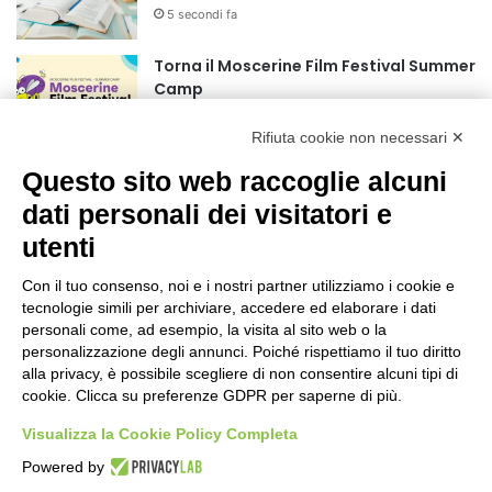
5 secondi fa
r
:
Torna il Moscerine Film Festival Summer
Camp
1 ora fa
Rifiuta cookie non necessari ✕
“Anomalie”, dal 30 agosto la XX
Questo sito web raccoglie alcuni
edizione
dati personali dei visitatori e
2 ore fa
utenti
Mondiali di Wakeboard 2026: azzurri a
valanga verso le semifinali
Con il tuo consenso, noi e i nostri partner utilizziamo i cookie e
tecnologie simili per archiviare, accedere ed elaborare i dati
19 ore fa
personali come, ad esempio, la visita al sito web o la
personalizzazione degli annunci. Poiché rispettiamo il tuo diritto
Stadio Olimpico, definito il piano
alla privacy, è possibile scegliere di non consentire alcuni tipi di
mobilità 2026-27
cookie. Clicca su preferenze GDPR per saperne di più.
23 ore fa
Visualizza la Cookie Policy Completa
Rapporto OsMed 2025 sull’uso dei
Powered by
farmaci in Italia