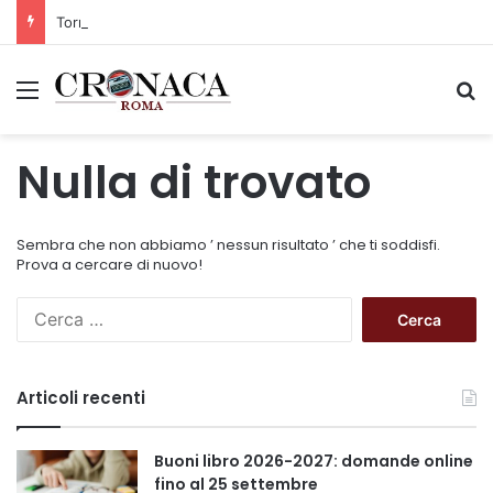
Torna il Moscerine Film Festival Summer Camp
Menu
C
Nulla di trovato
Sembra che non abbiamo ’ nessun risultato ’ che ti soddisfi.
Prova a cercare di nuovo!
R
i
c
e
Articoli recenti
r
c
a
Buoni libro 2026-2027: domande online
p
fino al 25 settembre
e