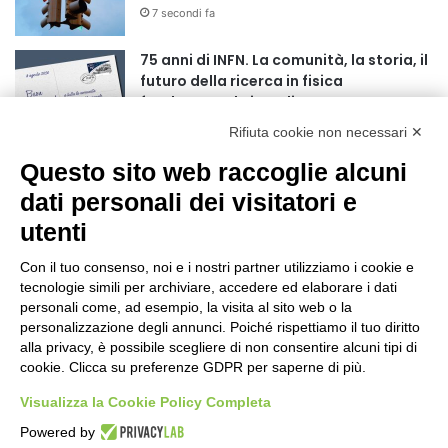
7 secondi fa
r
:
75 anni di INFN. La comunità, la storia, il
futuro della ricerca in fisica
fondamentale in Italia
4 minuti fa
Rifiuta cookie non necessari ✕
Mondiali di Wakeboard 2026: il primo
Questo sito web raccoglie alcuni
oro iridato è azzurro
dati personali dei visitatori e
19 ore fa
utenti
Buoni libro 2026-2027: domande online
fino al 25 settembre
Con il tuo consenso, noi e i nostri partner utilizziamo i cookie e
tecnologie simili per archiviare, accedere ed elaborare i dati
24 ore fa
personali come, ad esempio, la visita al sito web o la
personalizzazione degli annunci. Poiché rispettiamo il tuo diritto
Torna il Moscerine Film Festival Summer
alla privacy, è possibile scegliere di non consentire alcuni tipi di
Camp
cookie. Clicca su preferenze GDPR per saperne di più.
1 giorno fa
Visualizza la Cookie Policy Completa
“Anomalie”, dal 30 agosto la XX
Powered by
edizione