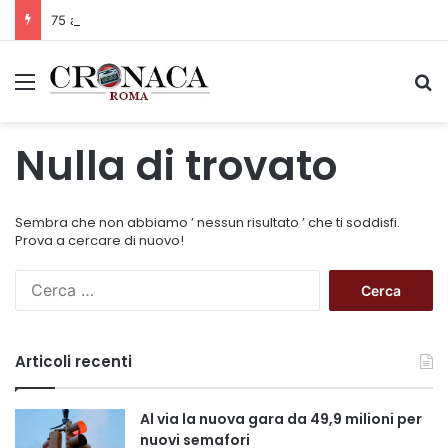
75 anni di INFN. La comunità, la storia, il futuro della ricerca in fisica fondamentale in Italia
Menu
C
Nulla di trovato
Sembra che non abbiamo ’ nessun risultato ’ che ti soddisfi.
Prova a cercare di nuovo!
R
i
c
e
Articoli recenti
r
c
a
Al via la nuova gara da 49,9 milioni per
p
nuovi semafori
e