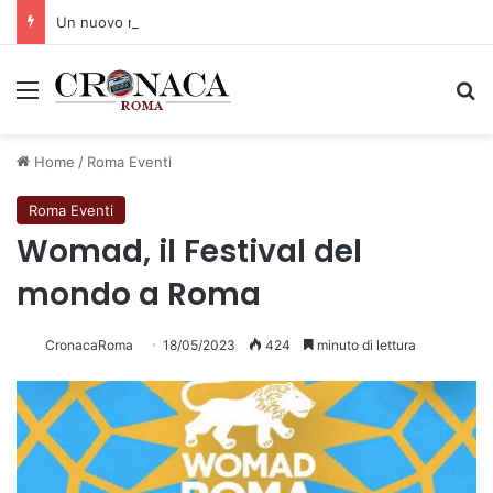
Un nuovo modello di IA stima il volume dei ghiacciai del pianeta
Menu
C
Home
/
Roma Eventi
Roma Eventi
Womad, il Festival del
mondo a Roma
CronacaRoma
18/05/2023
424
minuto di lettura