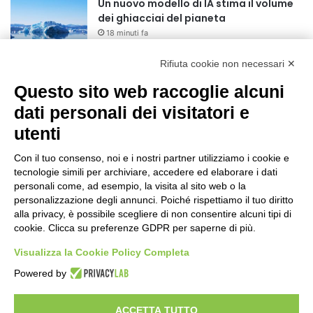
Un nuovo modello di IA stima il volume
dei ghiacciai del pianeta
18 minuti fa
Rifiuta cookie non necessari ✕
Sogin, il Parlamento amplia
ulteriormente il perimetro delle attività
Questo sito web raccoglie alcuni
della Società di Stato
dati personali dei visitatori e
18 ore fa
utenti
Il codice segreto dei neuroni: la
memoria della nascita che costruisce il
Con il tuo consenso, noi e i nostri partner utilizziamo i cookie e
cervello
tecnologie simili per archiviare, accedere ed elaborare i dati
19 ore fa
personali come, ad esempio, la visita al sito web o la
Una guida alimentare per affrontare i
personalizzazione degli annunci. Poiché rispettiamo il tuo diritto
giorni più caldi: come idratarsi e cosa
alla privacy, è possibile scegliere di non consentire alcuni tipi di
cookie. Clicca su preferenze GDPR per saperne di più.
portare in tavola a Ferragosto
23 ore fa
Visualizza la Cookie Policy Completa
Inaugurato a Centocelle il primo rifugio
Powered by
fito-bioclimatico della città
1 giorno fa
ACCETTA TUTTO