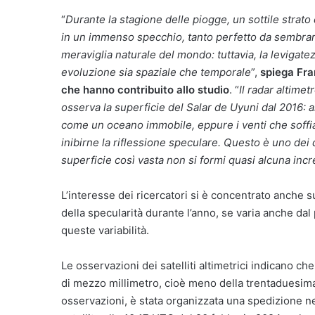
“
Durante la stagione delle piogge, un sottile strato 
in un immenso specchio, tanto perfetto da sembrare 
meraviglia naturale del mondo: tuttavia, la levigate
evoluzione sia spaziale che temporale
”,
spiega Fra
che hanno contribuito allo studio
. “
Il radar altime
osserva la superficie del Salar de Uyuni dal 2016: ai 
come un oceano immobile, eppure i venti che soffi
inibirne la riflessione speculare. Questo è uno dei 
superficie così vasta non si formi quasi alcuna inc
L’interesse dei ricercatori si è concentrato anche su
della specularità durante l’anno, se varia anche dal p
queste variabilità.
Le osservazioni dei satelliti altimetrici indicano ch
di mezzo millimetro, cioè meno della trentaduesima
osservazioni, è stata organizzata una spedizione ne