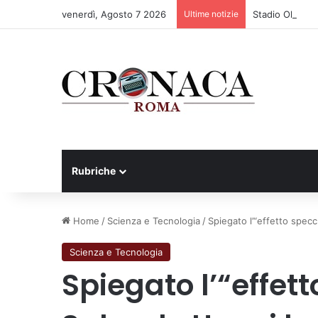
venerdì, Agosto 7 2026
Ultime notizie
Stadio Olimpico
Rubriche
Home
/
Scienza e Tecnologia
/
Spiegato l’“effetto specc
Scienza e Tecnologia
Spiegato l’“effet