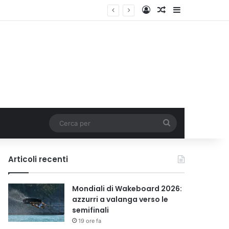
Accedi
Un articolo a c
Barra lateral
Cerca
per
Articoli recenti
Mondiali di Wakeboard 2026:
azzurri a valanga verso le
semifinali
19 ore fa