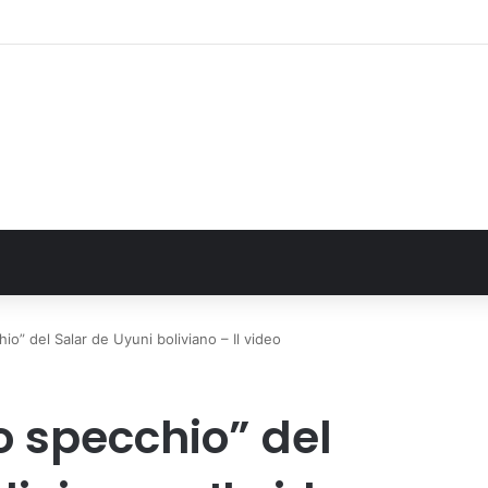
, definito il piano mobilità 2026-27
hio” del Salar de Uyuni boliviano – Il video
to specchio” del