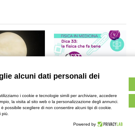
lie alcuni dati personali dei
pianeta ancora
ScienzaPerTutti: annunciate le
squadre vincitrici del concorso
“Fisica in medicina”
utilizziamo i cookie e tecnologie simili per archiviare, accedere
20/05/2026
pio, la visita al sito web o la personalizzazione degli annunci.
, è possibile scegliere di non consentire alcuni tipi di cookie.
 più.
Powered by