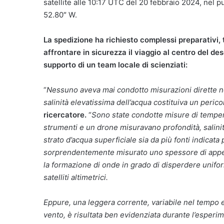
satellite alle 10:17 UTC del 20 febbraio 2024, nel p
52.80″ W.
La spedizione ha richiesto complessi preparativi, t
affrontare in sicurezza il viaggio al centro del dese
supporto di un team locale di scienziati:
“
Nessuno aveva mai condotto misurazioni dirette nel
salinità elevatissima dell’acqua costituiva un perico
ricercatore.
“
Sono state condotte misure di temper
strumenti e un drone misuravano profondità, salini
strato d’acqua superficiale sia da più fonti indicata
sorprendentemente misurato uno spessore di appena
la formazione di onde in grado di disperdere unifo
satelliti altimetrici.
Eppure, una leggera corrente, variabile nel tempo 
vento, è risultata ben evidenziata durante l’esperim