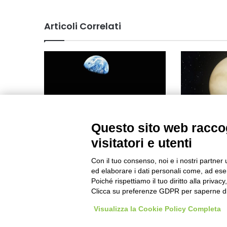
Articoli Correlati
Questo sito web raccog
Si insedia il prossimo 28
Venere, un 
febbraio il nuovo consiglio
attivo
visitatori e utenti
tecnico-scientifico dell’agenzia
27/05/2024
spaziale italiana
Con il tuo consenso, noi e i nostri partner 
ed elaborare i dati personali come, ad esem
16/02/2024
Poiché rispettiamo il tuo diritto alla privacy
Clicca su preferenze GDPR per saperne di
Visualizza la Cookie Policy Completa
Visibileweb - IT03270560802 - info@cronacamilano.it