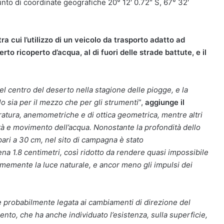
unto di coordinate geografiche 20° 12′ 0.72″ S, 67° 32′
ra cui l’utilizzo di un veicolo da trasporto adatto ad
rto ricoperto d’acqua, al di fuori delle strade battute, e il
 centro del deserto nella stagione delle piogge, e la
lo sia per il mezzo che per gli strumenti
”,
aggiunge il
atura, anemometriche e di ottica geometrica, mentre altri
tà e movimento dell’acqua. Nonostante la profondità dello
 pari a 30 cm, nel sito di campagna è stato
 1.8 centimetri, così ridotto da rendere quasi impossibile
rmemente la luce naturale, e ancor meno gli impulsi dei
e probabilmente legata ai cambiamenti di direzione del
ento, che ha anche individuato l’esistenza, sulla superficie,