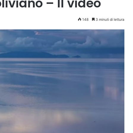
iviano – Il video
148
3 minuti di lettura