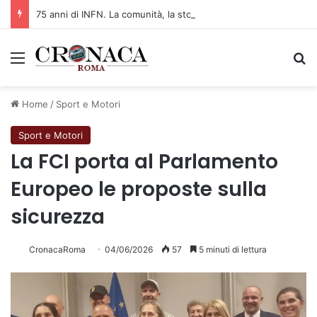
75 anni di INFN. La comunità, la storia, il futuro della ricerca in fisica fondamentale in Italia
Menu
C
Home
/
Sport e Motori
Sport e Motori
La FCI porta al Parlamento
Europeo le proposte sulla
sicurezza
CronacaRoma
04/06/2026
57
5 minuti di lettura