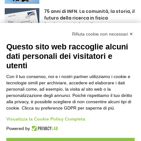
75 anni di INFN. La comunità, la storia, il
futuro della ricerca in fisica
fondamentale in Italia
2 giorni fa
Rifiuta cookie non necessari ✕
Mondiali di Wakeboard 2026: il primo
Questo sito web raccoglie alcuni
oro iridato è azzurro
dati personali dei visitatori e
3 giorni fa
utenti
Buoni libro 2026-2027: domande online
fino al 25 settembre
Con il tuo consenso, noi e i nostri partner utilizziamo i cookie e
tecnologie simili per archiviare, accedere ed elaborare i dati
3 giorni fa
personali come, ad esempio, la visita al sito web o la
personalizzazione degli annunci. Poiché rispettiamo il tuo diritto
Torna il Moscerine Film Festival Summer
alla privacy, è possibile scegliere di non consentire alcuni tipi di
Camp
cookie. Clicca su preferenze GDPR per saperne di più.
3 giorni fa
Visualizza la Cookie Policy Completa
“Anomalie”, dal 30 agosto la XX
Powered by
edizione
3 giorni fa