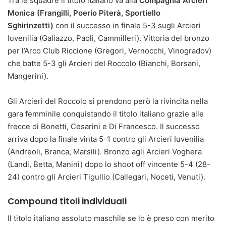
Tra le squadre il titolo italiano va alla
Compagnia Arcieri
Monica (Frangilli, Poerio Piterà, Sportiello
Sghirinzetti)
con il successo in finale 5-3 sugli Arcieri
Iuvenilia (Galiazzo, Paoli, Cammilleri). Vittoria del bronzo
per l’Arco Club Riccione (Gregori, Vernocchi, Vinogradov)
che batte 5-3 gli Arcieri del Roccolo (Bianchi, Borsani,
Mangerini).
Gli Arcieri del Roccolo si prendono però la rivincita nella
gara femminile conquistando il titolo italiano grazie alle
frecce di Bonetti, Cesarini e Di Francesco. Il successo
arriva dopo la finale vinta 5-1 contro gli Arcieri Iuvenilia
(Andreoli, Branca, Marsili). Bronzo agli Arcieri Voghera
(Landi, Betta, Manini) dopo lo shoot off vincente 5-4 (28-
24) contro gli Arcieri Tigullio (Callegari, Noceti, Venuti).
Compound titoli individuali
Il titolo italiano assoluto maschile se lo è preso con merito