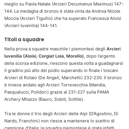
meglio su Paola Natale (Arcieri Decumanus Maximus) 147-
144. La medaglia di bronzo è stata vinta da Andrea Nicole
Moccia (Arcieri Tigullio) che ha superato Francesca Aloisi
(Arcieri Iuvenilia) 144-141.
Titoli a squadre
Nella prova a squadre maschile i piemontesi degli
Arcieri
Iuvenilia (Aloisi, Corgiat Loia, Morello)
, dopo l’argento
della scorsa edizione, riescono questa volta a guadagnarsi
il gradino più alto del podio superando in finale i toscani
Arcieri di Rotaio (De Angeli, Marchetti) 232-230. Il bronzo
è invece andato agli Arcieri Torrevecchia (Mandia,
Pasqualucci, Polidori) grazie al 231-227 sulla PAMA
Archery Milazzo (Bauro, Sidoti, Sottile).
Tra le donne il trio degli Arcieri delle Alpi (D’Agostino, Di
Nardo, Franchini) non riesce a mantenere lo scettro di
campione d’Italia: la squadra piemontese è stata infatti