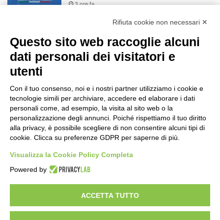
3 ore fa
Rifiuta cookie non necessari ✕
Turismo, a Ferragosto previsti 662 mila
arrivi e 1,7 milioni di presenze
Questo sito web raccoglie alcuni
6 ore fa
dati personali dei visitatori e
utenti
Un nuovo modello di IA stima il volume
dei ghiacciai del pianeta
Con il tuo consenso, noi e i nostri partner utilizziamo i cookie e
6 ore fa
tecnologie simili per archiviare, accedere ed elaborare i dati
personali come, ad esempio, la visita al sito web o la
Sogin, il Parlamento amplia
personalizzazione degli annunci. Poiché rispettiamo il tuo diritto
ulteriormente il perimetro delle attività
alla privacy, è possibile scegliere di non consentire alcuni tipi di
della Società di Stato
cookie. Clicca su preferenze GDPR per saperne di più.
24 ore fa
Visualizza la Cookie Policy Completa
Il codice segreto dei neuroni: la
Powered by
memoria della nascita che costruisce il
cervello
1 giorno fa
ACCETTA TUTTO