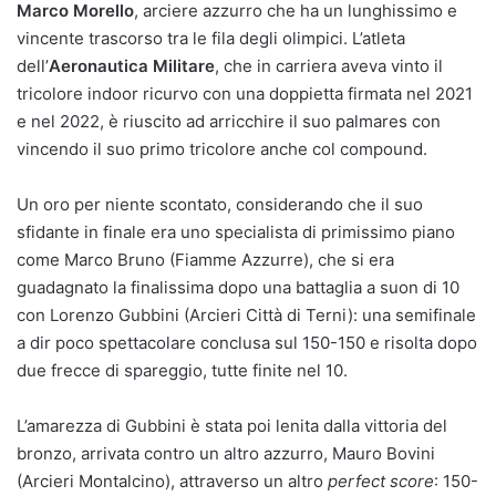
Marco Morello
, arciere azzurro che ha un lunghissimo e
vincente trascorso tra le fila degli olimpici. L’atleta
dell’
Aeronautica Militare
, che in carriera aveva vinto il
tricolore indoor ricurvo con una doppietta firmata nel 2021
e nel 2022, è riuscito ad arricchire il suo palmares con
vincendo il suo primo tricolore anche col compound.
Un oro per niente scontato, considerando che il suo
sfidante in finale era uno specialista di primissimo piano
come Marco Bruno (Fiamme Azzurre), che si era
guadagnato la finalissima dopo una battaglia a suon di 10
con Lorenzo Gubbini (Arcieri Città di Terni): una semifinale
a dir poco spettacolare conclusa sul 150-150 e risolta dopo
due frecce di spareggio, tutte finite nel 10.
L’amarezza di Gubbini è stata poi lenita dalla vittoria del
bronzo, arrivata contro un altro azzurro, Mauro Bovini
(Arcieri Montalcino), attraverso un altro
perfect score
: 150-