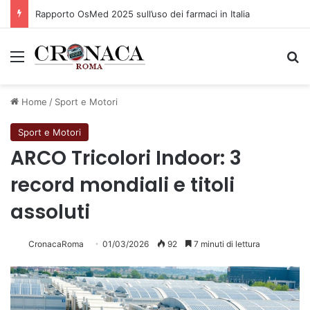
Rapporto OsMed 2025 sull’uso dei farmaci in Italia
Menu
C
Home
/
Sport e Motori
Sport e Motori
ARCO Tricolori Indoor: 3
record mondiali e titoli
assoluti
CronacaRoma
01/03/2026
92
7 minuti di lettura