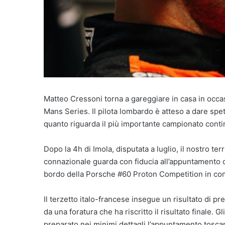
Matteo Cressoni torna a gareggiare in casa in occa
Mans Series. Il pilota lombardo è atteso a dare spett
quanto riguarda il più importante campionato contine
Dopo la 4h di Imola, disputata a luglio, il nostro ter
connazionale guarda con fiducia all’appuntamento
bordo della Porsche #60 Proton Competition in com
Il terzetto italo-francese insegue un risultato di pr
da una foratura che ha riscritto il risultato finale.
preparato nei minimi dettagli l’appuntamento tosca