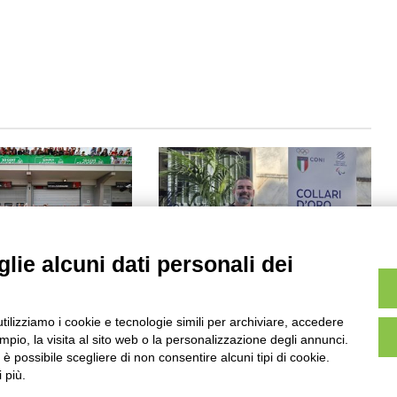
lie alcuni dati personali dei
z e il Ducati Lenovo
Quarto Collare d’Oro per
ano al Sachsenring
l’iridato Stefano Travisani
utilizziamo i cookie e tecnologie simili per archiviare, accedere
04/11/2025
pio, la visita al sito web o la personalizzazione degli annunci.
, è possibile scegliere di non consentire alcuni tipi di cookie.
 più.