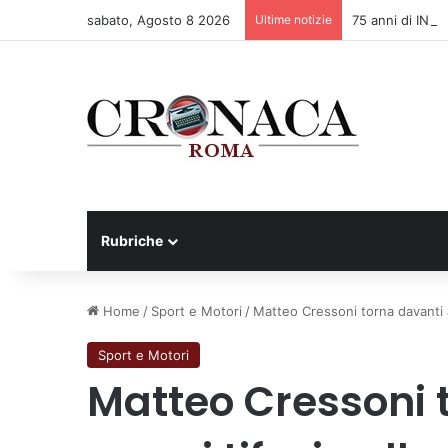
sabato, Agosto 8 2026
Ultime notizie
75 anni di INFN.
Rubriche
Home
/
Sport e Motori
/
Matteo Cressoni torna davanti a
Sport e Motori
Matteo Cressoni 