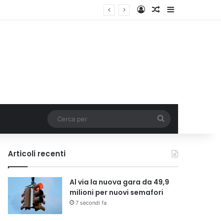
Accedi
Un articolo a c
Barra lateral
lia
Cerca
per
Articoli recenti
Al via la nuova gara da 49,9
milioni per nuovi semafori
7 secondi fa