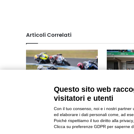
Articoli Correlati
Questo sito web raccog
Una scivolata impedisce a
Marc Márque
visitatori e utenti
Debise di lottare per il podio in
Team domin
Gara 1 a Phillip Island
Con il tuo consenso, noi e i nostri partner 
13/07/2025
ed elaborare i dati personali come, ad esem
24/02/2024
Poiché rispettiamo il tuo diritto alla privacy
Clicca su preferenze GDPR per saperne di