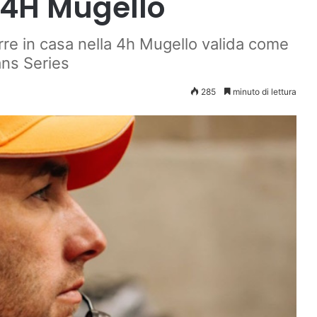
a 4H Mugello
rre in casa nella 4h Mugello valida come
ans Series
285
minuto di lettura