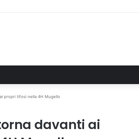
 La comunità, la storia, il futuro della ricerca in fisica fondamentale in Ita
i propri tifosi nella 4H Mugello
torna davanti ai