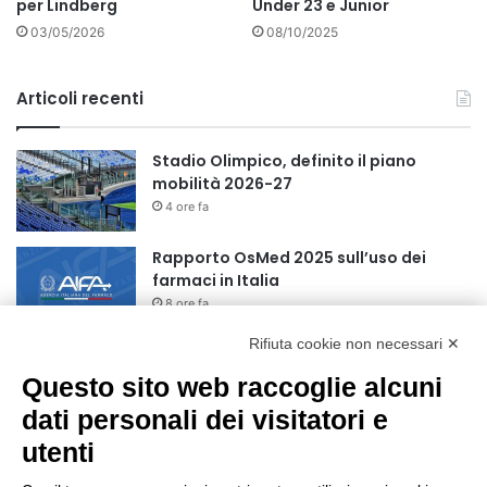
per Lindberg
Under 23 e Junior
03/05/2026
08/10/2025
Articoli recenti
Stadio Olimpico, definito il piano
mobilità 2026-27
4 ore fa
Rapporto OsMed 2025 sull’uso dei
farmaci in Italia
8 ore fa
Rifiuta cookie non necessari ✕
Turismo, a Ferragosto previsti 662 mila
arrivi e 1,7 milioni di presenze
Questo sito web raccoglie alcuni
10 ore fa
dati personali dei visitatori e
utenti
Un nuovo modello di IA stima il volume
dei ghiacciai del pianeta