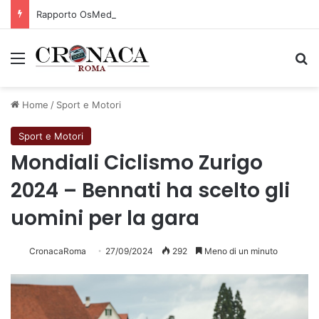
Rapporto OsMed 2025 sull’uso dei farmaci in Italia
Menu
C
Home
/
Sport e Motori
Sport e Motori
Mondiali Ciclismo Zurigo
2024 – Bennati ha scelto gli
uomini per la gara
CronacaRoma
27/09/2024
292
Meno di un minuto