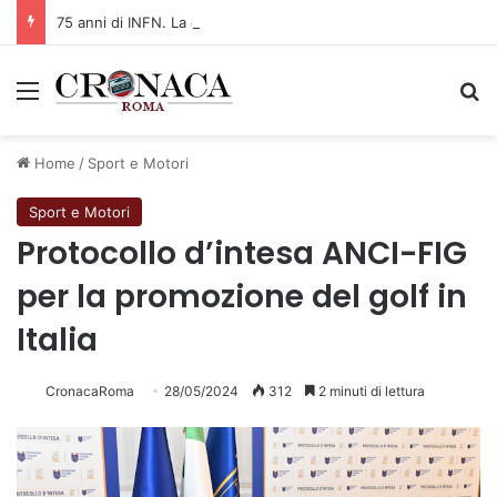
75 anni di INFN. La comunità, la storia, il futuro della ricerca in fisica fondamentale in Italia
Menu
C
Home
/
Sport e Motori
Sport e Motori
Protocollo d’intesa ANCI-FIG
per la promozione del golf in
Italia
CronacaRoma
28/05/2024
312
2 minuti di lettura