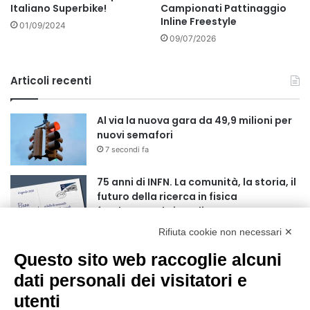
Italiano Superbike!
Campionati Pattinaggio
Inline Freestyle
01/09/2024
09/07/2026
Articoli recenti
Al via la nuova gara da 49,9 milioni per
nuovi semafori
7 secondi fa
75 anni di INFN. La comunità, la storia, il
futuro della ricerca in fisica
fondamentale in Italia
4 minuti fa
Rifiuta cookie non necessari ✕
Mondiali di Wakeboard 2026: il primo
Questo sito web raccoglie alcuni
oro iridato è azzurro
dati personali dei visitatori e
19 ore fa
utenti